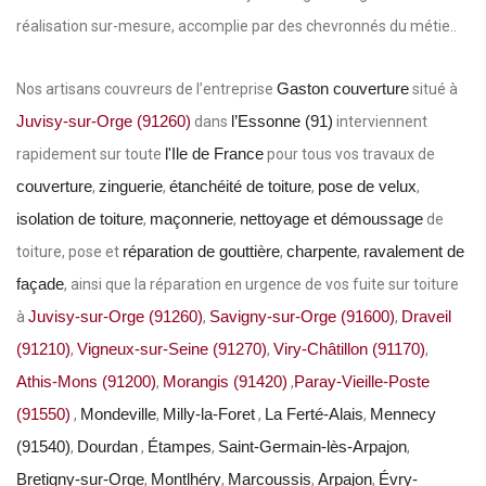
réalisation sur-mesure, accomplie par des chevronnés du métie..
Gaston couverture
Nos artisans couvreurs de l’entreprise
situé à
Juvisy-sur-Orge (91260)
l’Essonne (91)
dans
interviennent
l'Ile de France
rapidement sur toute
pour tous vos travaux de
couverture
zinguerie
étanchéité de toiture
pose de velux
,
,
,
,
isolation de toiture
maçonnerie
nettoyage et démoussage
,
,
de
réparation de gouttière
charpente
ravalement de
toiture, pose et
,
,
façade
, ainsi que la réparation en urgence de vos fuite sur toiture
Juvisy-sur-Orge (91260)
Savigny-sur-Orge (91600)
Draveil
à
,
,
(91210)
Vigneux-sur-Seine (91270)
Viry-Châtillon (91170)
,
,
,
Athis-Mons (91200)
Morangis (91420)
Paray-Vieille-Poste
,
,
(91550)
Mondeville
Milly-la-Foret
La Ferté-Alais
Mennecy
,
,
,
,
(91540)
Dourdan
Étampes
Saint-Germain-lès-Arpajon
,
,
,
,
Bretigny-sur-Orge
Montlhéry
Marcoussis
Arpajon
Évry-
,
,
,
,