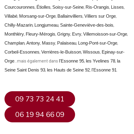
Courcouronnes
Étiolles
Soisy-sur-Seine
Ris-Orangis
Lisses
,
,
,
,
,
Villabé
Morsang-sur-Orge
Ballainvilliers
Villiers sur Orge
,
,
,
,
Chilly-Mazarin
Longjumeau
Sainte-Geneviève-des-bois
,
,
,
Monthléry
Fleury-Mérogis
Grigny
Evry
Villemoisson-sur-Orge
,
,
,
,
,
Champlan
Antony
Massy
Palaiseau
Long-Pont-sur-Orge
,
,
,
,
,
Corbeil-Essonnes
Verrières-le-Buisson
Wissous
Epinay-sur-
,
,
,
Orge
l'Essonne 95
les Yvelines 78
la
…mais également dans
,
,
Seine Saint Denis 93
les Hauts de Seine 92
l'Essonne 91
,
,
.
09 73 73 24 41
06 19 94 66 09