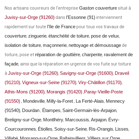
Gaston couverture
Nos artisans couvreurs de l’entreprise
situé à
Juvisy-sur-Orge (91260)
l’Essonne (91)
dans
interviennent
l'Ile de France
rapidement sur toute
pour tous vos travaux de
couverture
zinguerie
étanchéité de toiture
pose de velux
,
,
,
,
isolation de toiture
maçonnerie
nettoyage et démoussage
,
,
de
réparation de gouttière
charpente
ravalement de
toiture, pose et
,
,
façade
, ainsi que la réparation en urgence de vos fuite sur toiture
Juvisy-sur-Orge (91260)
Savigny-sur-Orge (91600)
Draveil
à
,
,
(91210)
Vigneux-sur-Seine (91270)
Viry-Châtillon (91170)
,
,
,
Athis-Mons (91200)
Morangis (91420)
Paray-Vieille-Poste
,
,
(91550)
Mondeville
Milly-la-Foret
La Ferté-Alais
Mennecy
,
,
,
,
(91540)
Dourdan
Étampes
Saint-Germain-lès-Arpajon
,
,
,
,
Bretigny-sur-Orge
Montlhéry
Marcoussis
Arpajon
Évry-
,
,
,
,
Courcouronnes
Étiolles
Soisy-sur-Seine
Ris-Orangis
Lisses
,
,
,
,
,
Villabé
Morsang-sur-Orge
Ballainvilliers
Villiers sur Orge
,
,
,
,