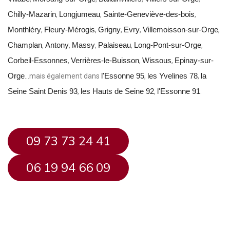
Chilly-Mazarin
Longjumeau
Sainte-Geneviève-des-bois
,
,
,
Monthléry
Fleury-Mérogis
Grigny
Evry
Villemoisson-sur-Orge
,
,
,
,
,
Champlan
Antony
Massy
Palaiseau
Long-Pont-sur-Orge
,
,
,
,
,
Corbeil-Essonnes
Verrières-le-Buisson
Wissous
Epinay-sur-
,
,
,
Orge
l'Essonne 95
les Yvelines 78
la
…mais également dans
,
,
Seine Saint Denis 93
les Hauts de Seine 92
l'Essonne 91
,
,
.
09 73 73 24 41
06 19 94 66 09