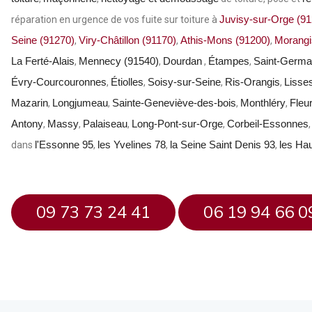
Juvisy-sur-Orge (91
réparation en urgence de vos fuite sur toiture à
Seine (91270)
Viry-Châtillon (91170)
Athis-Mons (91200)
Morangi
,
,
,
La Ferté-Alais
Mennecy (91540)
Dourdan
Étampes
Saint-Germai
,
,
,
,
Évry-Courcouronnes
Étiolles
Soisy-sur-Seine
Ris-Orangis
Lisse
,
,
,
,
Mazarin
Longjumeau
Sainte-Geneviève-des-bois
Monthléry
Fleu
,
,
,
,
Antony
Massy
Palaiseau
Long-Pont-sur-Orge
Corbeil-Essonnes
,
,
,
,
l'Essonne 95
les Yvelines 78
la Seine Saint Denis 93
les Ha
dans
,
,
,
09 73 73 24 41
06 19 94 66 0