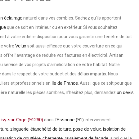
n éclairage
naturel dans vos combles. Sachez qu’ils apportent
que
que ce soit en intérieur ou en extérieur. Si vous souhaitez
est à votre entière disposition pour vous garantir une fenêtre de toit
Velux
ue votre
soit aussi efficace que votre couverture en ce qui
ffre l’avantage de réduire vos factures en électricité. Artisan
u service de vos projets d'amélioration de votre habitat. Notre
é dans le respect de votre budget et des délais impartis. Nous
Ile de France
uliers et professionnels en
. Aussi, que ce soit pour que
un devis
ère naturelle les pièces sombres, n'hésitez plus, demandez
isy-sur-Orge (91260)
l’Essonne (91)
dans
interviennent
ture
zinguerie
étanchéité de toiture
pose de velux
isolation de
,
,
,
,
paration de gouttière
charpente
ravalement de façade
,
,
, ainsi que la