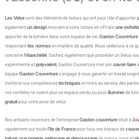
Les Velux
u
sont des éléments de toiture qui ont pour rôle d’apporter
un design
une esthéti
également
innovant à votre toiture en offrant
Gaston Couverture
apporter de la lumière dans votre espace de vie,
les normes
respectant l
en matière de qualité. Nous veillerons à ce q
l’étanchéité
concerne
. Sachez également que posséder un Velux vous o
polyvalent
savoir-faire
expérimenté et
, Gaston Couverture met son
a
Gaston Couverture
équipe
s’engage à vous garantir un travail soign
techniques
mettons nos compétences
et notre au service des partic
illuminer
vos combles ne soient plus un espace perdu ou pour
de lumi
gratuit
pour votre pose de velux
Gaston couverture
Juv
Nos artisans couvreurs de l’entreprise
situé à
l'Ile de France
couver
rapidement sur toute
pour tous vos travaux de
toiture
maçonnerie
nettoyage et démoussage
ré
,
,
de toiture, pose et