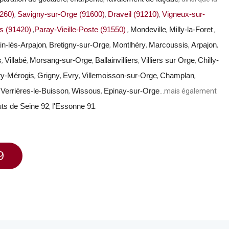
260)
Savigny-sur-Orge (91600)
Draveil (91210)
Vigneux-sur-
,
,
,
s (91420)
Paray-Vieille-Poste (91550)
Mondeville
Milly-la-Foret
,
,
,
,
n-lès-Arpajon
Bretigny-sur-Orge
Montlhéry
Marcoussis
Arpajon
,
,
,
,
,
s
Villabé
Morsang-sur-Orge
Ballainvilliers
Villiers sur Orge
Chilly-
,
,
,
,
,
ry-Mérogis
Grigny
Evry
Villemoisson-sur-Orge
Champlan
,
,
,
,
,
Verrières-le-Buisson
Wissous
Epinay-sur-Orge
,
,
,
…mais également
uts de Seine 92
l'Essonne 91
,
.
9