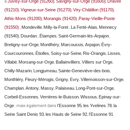
Juvisy-sur-Orge (91260)
Savigny-sur-Orge (91600)
Draveil
à
,
,
(91210)
Vigneux-sur-Seine (91270)
Viry-Châtillon (91170)
,
,
,
Athis-Mons (91200)
Morangis (91420)
Paray-Vieille-Poste
,
,
(91550)
Mondeville
Milly-la-Foret
La Ferté-Alais
Mennecy
,
,
,
,
(91540)
Dourdan
Étampes
Saint-Germain-lès-Arpajon
,
,
,
,
Bretigny-sur-Orge
Montlhéry
Marcoussis
Arpajon
Évry-
,
,
,
,
Courcouronnes
Étiolles
Soisy-sur-Seine
Ris-Orangis
Lisses
,
,
,
,
,
Villabé
Morsang-sur-Orge
Ballainvilliers
Villiers sur Orge
,
,
,
,
Chilly-Mazarin
Longjumeau
Sainte-Geneviève-des-bois
,
,
,
Monthléry
Fleury-Mérogis
Grigny
Evry
Villemoisson-sur-Orge
,
,
,
,
,
Champlan
Antony
Massy
Palaiseau
Long-Pont-sur-Orge
,
,
,
,
,
Corbeil-Essonnes
Verrières-le-Buisson
Wissous
Epinay-sur-
,
,
,
Orge
l'Essonne 95
les Yvelines 78
la
…mais également dans
,
,
Seine Saint Denis 93
les Hauts de Seine 92
l'Essonne 91
,
,
.